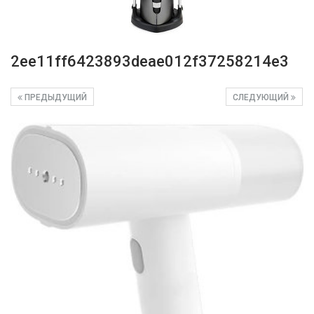
2ee11ff6423893deae012f37258214e3
ПРЕДЫДУЩИЙ
СЛЕДУЮЩИЙ