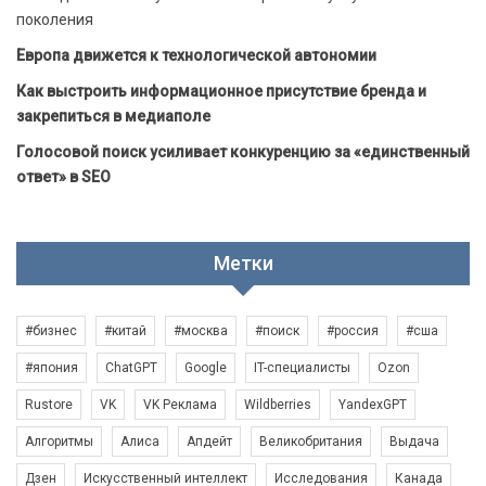
поколения
Европа движется к технологической автономии
Как выстроить информационное присутствие бренда и
закрепиться в медиаполе
Голосовой поиск усиливает конкуренцию за «единственный
ответ» в SEO
Метки
#бизнес
#китай
#москва
#поиск
#россия
#сша
#япония
ChatGPT
Google
IT-специалисты
Ozon
Rustore
VK
VK Реклама
Wildberries
YandexGPT
Алгоритмы
Алиса
Апдейт
Великобритания
Выдача
Дзен
Искусственный интеллект
Исследования
Канада