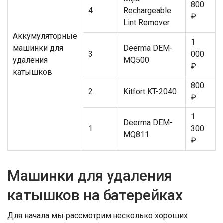
800
4
Rechargeable
₽
Lint Remover
Аккумуляторные
1
машинки для
Deerma DEM-
3
000
удаления
MQ500
₽
катышков
800
2
Kitfort KT-2040
₽
1
Deerma DEM-
1
300
MQ811
₽
Машинки для удаления
катышков на батерейках
Для начала мы рассмотрим несколько хороших