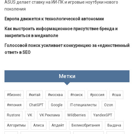
ASUS делает ставку на ИИ-ПК и игровые ноутбуки нового
поколения
Европа движется к технологической автономии
Как выстроить информационное присутствие бренда и
закрепиться в медиаполе
Голосовой поиск усиливает конкуренцию за «единственный
ответ» в SEO
Метки
#бизнес
#китай
#москва
#поиск
#россия
#сша
#япония
ChatGPT
Google
IT-специалисты
Ozon
Rustore
VK
VK Реклама
Wildberries
YandexGPT
Алгоритмы
Алиса
Апдейт
Великобритания
Выдача