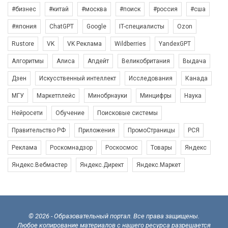
#бизнес
#китай
#москва
#поиск
#россия
#сша
#япония
ChatGPT
Google
IT-специалисты
Ozon
Rustore
VK
VK Реклама
Wildberries
YandexGPT
Алгоритмы
Алиса
Апдейт
Великобритания
Выдача
Дзен
Искусственный интеллект
Исследования
Канада
МГУ
Маркетплейс
Минобрнауки
Минцифры
Наука
Нейросети
Обучение
Поисковые системы
Правительство РФ
Приложения
ПромоСтраницы
РСЯ
Реклама
Роскомнадзор
Роскосмос
Товары
Яндекс
Яндекс.Вебмастер
Яндекс.Директ
Яндекс.Маркет
© 2026 - Образовательный портал. Все права защищены.
Любое копирование материалов с нашего ресурса разрешается