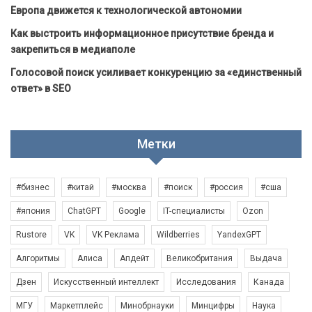
Европа движется к технологической автономии
Как выстроить информационное присутствие бренда и
закрепиться в медиаполе
Голосовой поиск усиливает конкуренцию за «единственный
ответ» в SEO
Метки
#бизнес
#китай
#москва
#поиск
#россия
#сша
#япония
ChatGPT
Google
IT-специалисты
Ozon
Rustore
VK
VK Реклама
Wildberries
YandexGPT
Алгоритмы
Алиса
Апдейт
Великобритания
Выдача
Дзен
Искусственный интеллект
Исследования
Канада
МГУ
Маркетплейс
Минобрнауки
Минцифры
Наука