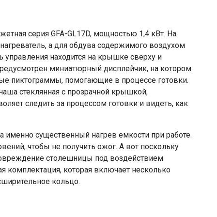
жетная серия GFA-GL17D, мощностью 1,4 кВт. На
 нагреватель, а для обдува содержимого воздухом
ь управления находится на крышке сверху и
предусмотрен миниатюрный дисплейчик, на котором
ые пиктограммы, помогающие в процессе готовки.
чаша стеклянная с прозрачной крышкой,
оляет следить за процессом готовки и видеть, как
 а именно существенный нагрев емкости при работе.
вений, чтобы не получить ожог. А вот поскольку
 повреждение столешницы под воздействием
ая комплектация, которая включает несколько
сширительное кольцо.