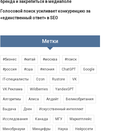
бренда и закрепиться в медиаполе
Голосовой поиск усиливает конкуренцию за
«единственный ответ» в SEO
Метки
#бизнес
#китай
#москва
#поиск
#россия
#сша
#япония
ChatGPT
Google
IT-специалисты
Ozon
Rustore
VK
VK Реклама
Wildberries
YandexGPT
Алгоритмы
Алиса
Апдейт
Великобритания
Выдача
Дзен
Искусственный интеллект
Исследования
Канада
МГУ
Маркетплейс
Минобрнауки
Минцифры
Наука
Нейросети