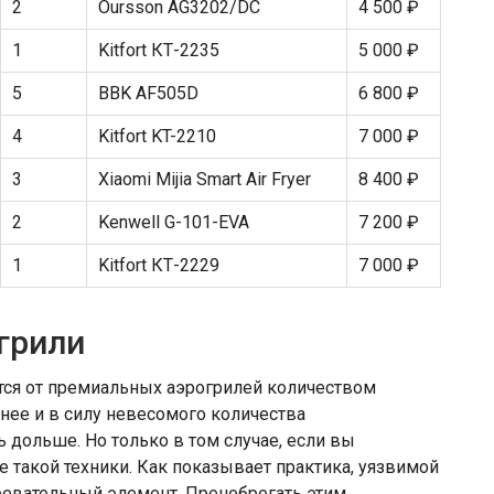
2
Oursson AG3202/DC
4 500 ₽
1
Kitfort КТ-2235
5 000 ₽
5
BBK AF505D
6 800 ₽
4
Kitfort KT-2210
7 000 ₽
3
Xiaomi Mijia Smart Air Fryer
8 400 ₽
2
Kenwell G-101-EVA
7 200 ₽
1
Kitfort КТ-2229
7 000 ₽
грили
ся от премиальных аэрогрилей количеством
нее и в силу невесомого количества
дольше. Но только в том случае, если вы
е такой техники. Как показывает практика, уязвимой
ревательный элемент. Пренебрегать этим