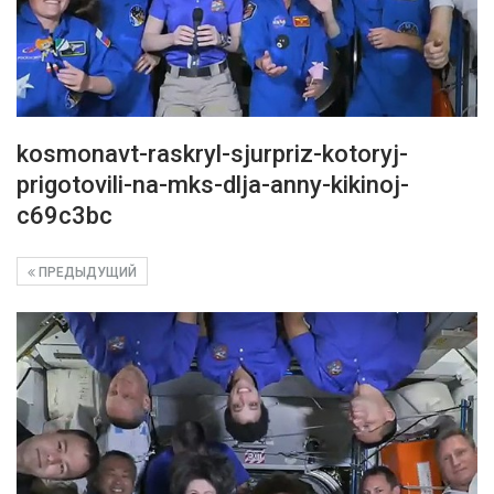
kosmonavt-raskryl-sjurpriz-kotoryj-
prigotovili-na-mks-dlja-anny-kikinoj-
c69c3bc
ПРЕДЫДУЩИЙ