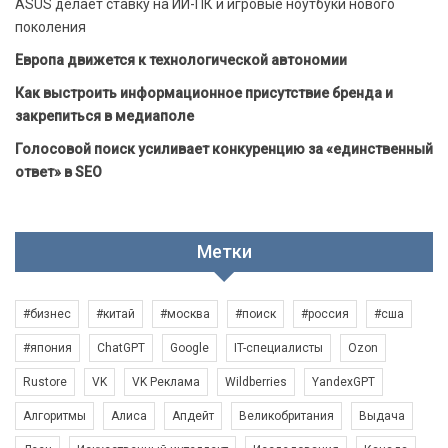
ASUS делает ставку на ИИ-ПК и игровые ноутбуки нового
поколения
Европа движется к технологической автономии
Как выстроить информационное присутствие бренда и
закрепиться в медиаполе
Голосовой поиск усиливает конкуренцию за «единственный
ответ» в SEO
Метки
#бизнес
#китай
#москва
#поиск
#россия
#сша
#япония
ChatGPT
Google
IT-специалисты
Ozon
Rustore
VK
VK Реклама
Wildberries
YandexGPT
Алгоритмы
Алиса
Апдейт
Великобритания
Выдача