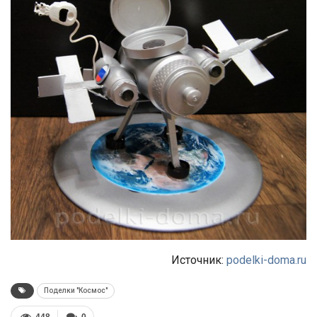
Источник:
podelki-doma.ru
Поделки "Космос"
448
0