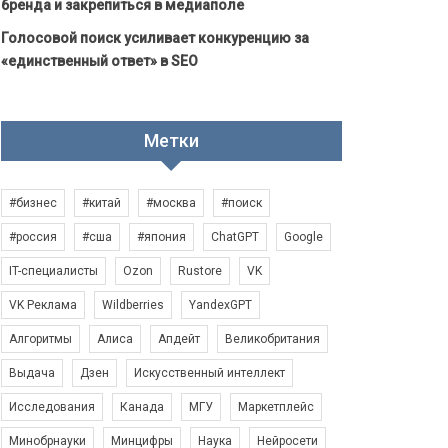
бренда и закрепиться в медиаполе
Голосовой поиск усиливает конкуренцию за
«единственный ответ» в SEO
Метки
#бизнес
#китай
#москва
#поиск
#россия
#сша
#япония
ChatGPT
Google
IT-специалисты
Ozon
Rustore
VK
VK Реклама
Wildberries
YandexGPT
Алгоритмы
Алиса
Апдейт
Великобритания
Выдача
Дзен
Искусственный интеллект
Исследования
Канада
МГУ
Маркетплейс
Минобрнауки
Минцифры
Наука
Нейросети