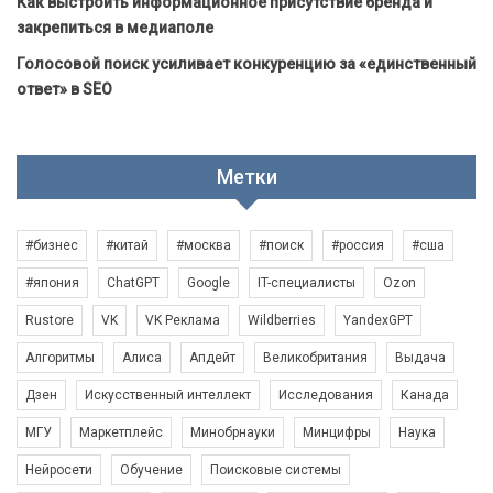
Как выстроить информационное присутствие бренда и
закрепиться в медиаполе
Голосовой поиск усиливает конкуренцию за «единственный
ответ» в SEO
Метки
#бизнес
#китай
#москва
#поиск
#россия
#сша
#япония
ChatGPT
Google
IT-специалисты
Ozon
Rustore
VK
VK Реклама
Wildberries
YandexGPT
Алгоритмы
Алиса
Апдейт
Великобритания
Выдача
Дзен
Искусственный интеллект
Исследования
Канада
МГУ
Маркетплейс
Минобрнауки
Минцифры
Наука
Нейросети
Обучение
Поисковые системы