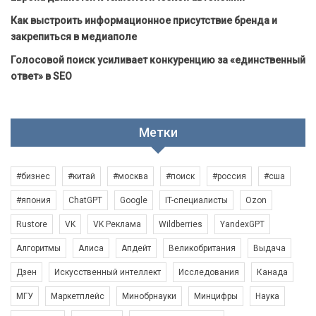
Как выстроить информационное присутствие бренда и
закрепиться в медиаполе
Голосовой поиск усиливает конкуренцию за «единственный
ответ» в SEO
Метки
#бизнес
#китай
#москва
#поиск
#россия
#сша
#япония
ChatGPT
Google
IT-специалисты
Ozon
Rustore
VK
VK Реклама
Wildberries
YandexGPT
Алгоритмы
Алиса
Апдейт
Великобритания
Выдача
Дзен
Искусственный интеллект
Исследования
Канада
МГУ
Маркетплейс
Минобрнауки
Минцифры
Наука