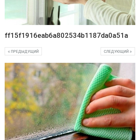
ff15f1916eab6a802534b1187da0a51a
ПРЕДЫДУЩИЙ
СЛЕДУЮЩИЙ