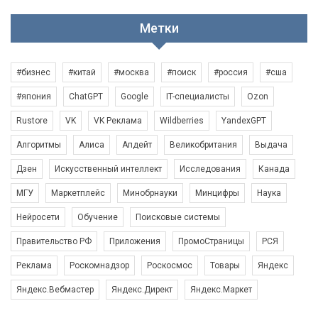
Метки
#бизнес
#китай
#москва
#поиск
#россия
#сша
#япония
ChatGPT
Google
IT-специалисты
Ozon
Rustore
VK
VK Реклама
Wildberries
YandexGPT
Алгоритмы
Алиса
Апдейт
Великобритания
Выдача
Дзен
Искусственный интеллект
Исследования
Канада
МГУ
Маркетплейс
Минобрнауки
Минцифры
Наука
Нейросети
Обучение
Поисковые системы
Правительство РФ
Приложения
ПромоСтраницы
РСЯ
Реклама
Роскомнадзор
Роскосмос
Товары
Яндекс
Яндекс.Вебмастер
Яндекс.Директ
Яндекс.Маркет