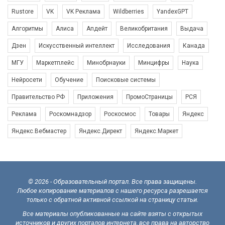
Rustore
VK
VK Реклама
Wildberries
YandexGPT
Алгоритмы
Алиса
Апдейт
Великобритания
Выдача
Дзен
Искусственный интеллект
Исследования
Канада
МГУ
Маркетплейс
Минобрнауки
Минцифры
Наука
Нейросети
Обучение
Поисковые системы
Правительство РФ
Приложения
ПромоСтраницы
РСЯ
Реклама
Роскомнадзор
Роскосмос
Товары
Яндекс
Яндекс.Вебмастер
Яндекс.Директ
Яндекс.Маркет
© 2026 - Образовательный портал. Все права защищены.
Любое копирование материалов с нашего ресурса разрешается
только с обратной активной ссылкой на страницу статьи.
Все материалы опубликованные на сайте взяты с открытых
источников и других порталов интернета, все права на авторство