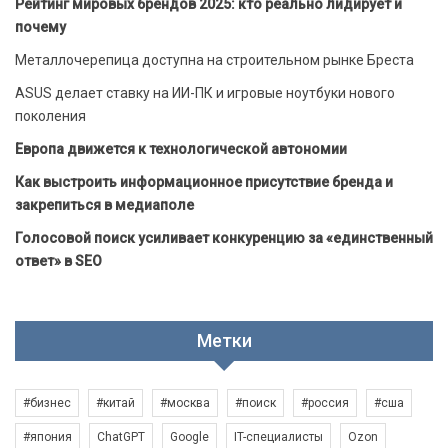
Рейтинг мировых брендов 2025: кто реально лидирует и
почему
Металлочерепица доступна на строительном рынке Бреста
ASUS делает ставку на ИИ-ПК и игровые ноутбуки нового
поколения
Европа движется к технологической автономии
Как выстроить информационное присутствие бренда и
закрепиться в медиаполе
Голосовой поиск усиливает конкуренцию за «единственный
ответ» в SEO
Метки
#бизнес
#китай
#москва
#поиск
#россия
#сша
#япония
ChatGPT
Google
IT-специалисты
Ozon