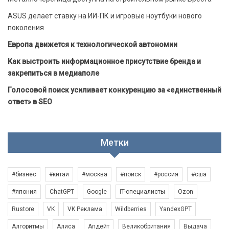
ASUS делает ставку на ИИ-ПК и игровые ноутбуки нового
поколения
Европа движется к технологической автономии
Как выстроить информационное присутствие бренда и
закрепиться в медиаполе
Голосовой поиск усиливает конкуренцию за «единственный
ответ» в SEO
Метки
#бизнес
#китай
#москва
#поиск
#россия
#сша
#япония
ChatGPT
Google
IT-специалисты
Ozon
Rustore
VK
VK Реклама
Wildberries
YandexGPT
Алгоритмы
Алиса
Апдейт
Великобритания
Выдача