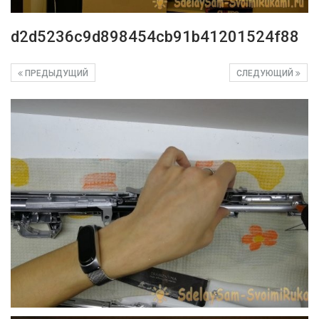
d2d5236c9d898454cb91b41201524f88
ПРЕДЫДУЩИЙ
СЛЕДУЮЩИЙ