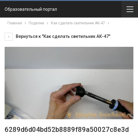
Образовательный портал
Главная
Поделки
Как сделать светильник АК-47
Вернуться к "Как сделать светильник АК-47"
6289d6d04bd52b8889f89a50027c8e3d