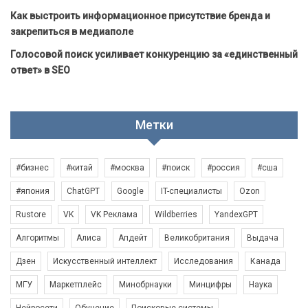
Как выстроить информационное присутствие бренда и
закрепиться в медиаполе
Голосовой поиск усиливает конкуренцию за «единственный
ответ» в SEO
Метки
#бизнес
#китай
#москва
#поиск
#россия
#сша
#япония
ChatGPT
Google
IT-специалисты
Ozon
Rustore
VK
VK Реклама
Wildberries
YandexGPT
Алгоритмы
Алиса
Апдейт
Великобритания
Выдача
Дзен
Искусственный интеллект
Исследования
Канада
МГУ
Маркетплейс
Минобрнауки
Минцифры
Наука