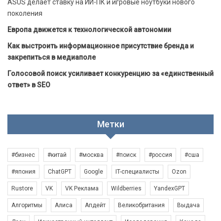
ASUS делает ставку на ИИ-ПК и игровые ноутбуки нового
поколения
Европа движется к технологической автономии
Как выстроить информационное присутствие бренда и
закрепиться в медиаполе
Голосовой поиск усиливает конкуренцию за «единственный
ответ» в SEO
Метки
#бизнес
#китай
#москва
#поиск
#россия
#сша
#япония
ChatGPT
Google
IT-специалисты
Ozon
Rustore
VK
VK Реклама
Wildberries
YandexGPT
Алгоритмы
Алиса
Апдейт
Великобритания
Выдача