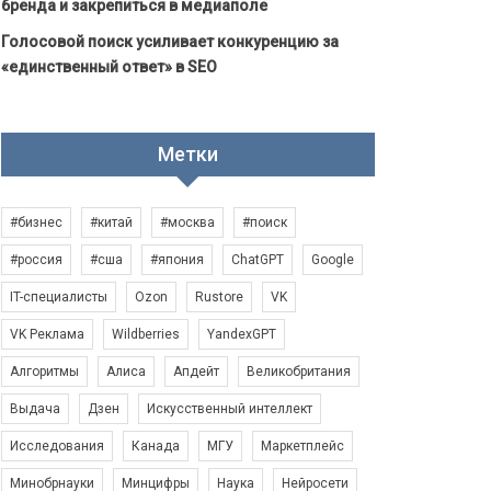
бренда и закрепиться в медиаполе
Голосовой поиск усиливает конкуренцию за
«единственный ответ» в SEO
Метки
#бизнес
#китай
#москва
#поиск
#россия
#сша
#япония
ChatGPT
Google
IT-специалисты
Ozon
Rustore
VK
VK Реклама
Wildberries
YandexGPT
Алгоритмы
Алиса
Апдейт
Великобритания
Выдача
Дзен
Искусственный интеллект
Исследования
Канада
МГУ
Маркетплейс
Минобрнауки
Минцифры
Наука
Нейросети