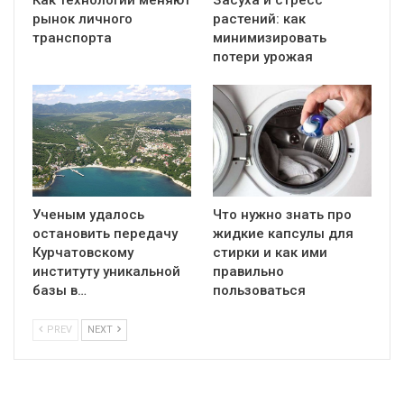
Как технологии меняют
Засуха и стресс
рынок личного
растений: как
транспорта
минимизировать
потери урожая
Ученым удалось
Что нужно знать про
остановить передачу
жидкие капсулы для
Курчатовскому
стирки и как ими
институту уникальной
правильно
базы в…
пользоваться
PREV
NEXT