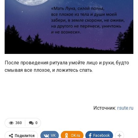
После проведения ритуала умойте лицо и руки, будто
смывая все плохое, и ложитесь спать.
Источник:
rsute.ru
360
0
VK
OK.ru
Facebook
Поделится