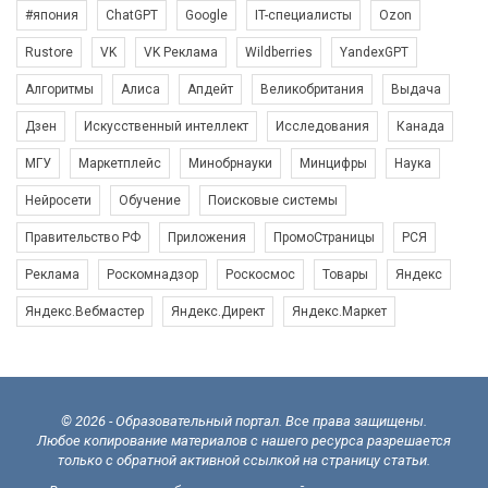
#япония
ChatGPT
Google
IT-специалисты
Ozon
Rustore
VK
VK Реклама
Wildberries
YandexGPT
Алгоритмы
Алиса
Апдейт
Великобритания
Выдача
Дзен
Искусственный интеллект
Исследования
Канада
МГУ
Маркетплейс
Минобрнауки
Минцифры
Наука
Нейросети
Обучение
Поисковые системы
Правительство РФ
Приложения
ПромоСтраницы
РСЯ
Реклама
Роскомнадзор
Роскосмос
Товары
Яндекс
Яндекс.Вебмастер
Яндекс.Директ
Яндекс.Маркет
© 2026 - Образовательный портал. Все права защищены.
Любое копирование материалов с нашего ресурса разрешается
только с обратной активной ссылкой на страницу статьи.