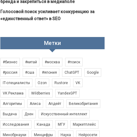
бренда и закрепиться в медиаполе
Голосовой поиск усиливает конкуренцию за
«единственный ответ» в SEO
Метки
#бизнес
#китай
#москва
#поиск
#россия
#сша
#япония
ChatGPT
Google
IT-специалисты
Ozon
Rustore
VK
VK Реклама
Wildberries
YandexGPT
Алгоритмы
Алиса
Апдейт
Великобритания
Выдача
Дзен
Искусственный интеллект
Исследования
Канада
МГУ
Маркетплейс
Минобрнауки
Минцифры
Наука
Нейросети