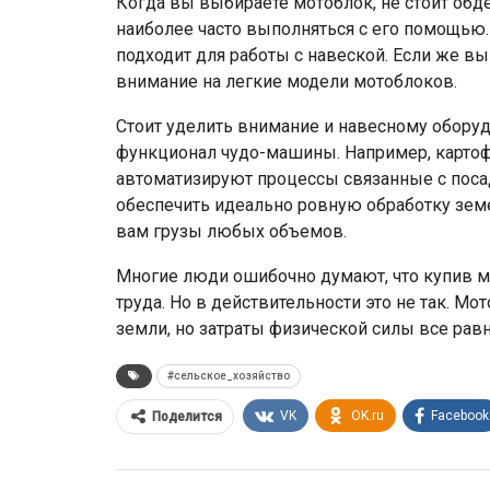
Когда вы выбираете мотоблок, не стоит обд
наиболее часто выполняться с его помощью. 
подходит для работы с навеской. Если же вы
внимание на легкие модели мотоблоков.
Стоит уделить внимание и навесному обору
функционал чудо-машины. Например, картоф
автоматизируют процессы связанные с поса
обеспечить идеально ровную обработку зем
вам грузы любых объемов.
Многие люди ошибочно думают, что купив мо
труда. Но в действительности это не так. М
земли, но затраты физической силы все равн
#сельское_хозяйство
VK
OK.ru
Facebook
Поделится