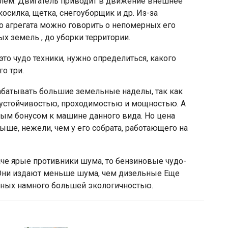
лем. Двигатель приводит в движение внешнее
осилка, щетка, снегоуборщик и др. Из-за
о агрегата можно говорить о непомерных его
 земель , до уборки территории.
это чудо техники, нужно определиться, какого
о три.
рабатывать большие земельные наделы, так как
 устойчивостью, проходимостью и мощностью. А
ным бонусом к машине данного вида. Но цена
ыше, нежели, чем у его собрата, работающего на
че ярые противники шума, то бензиновые чудо-
 Они издают меньше шума, чем дизельные Еще
льных намного большей экологичностью.