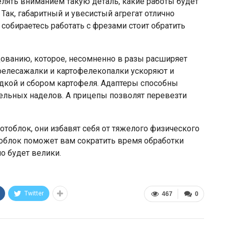
елять вниманием такую деталь, какие работы будет
Так, габаритный и увесистый агрегат отлично
 собираетесь работать с фрезами стоит обратить
дованию, которое, несомненно в разы расширяет
елесажалки и картофелекопалки ускоряют и
дкой и сбором картофеля. Адаптеры способны
ельных наделов. А прицепы позволят перевезти
тоблок, они избавят себя от тяжелого физического
отоблок поможет вам сократить время обработки
о будет велики.
Twitter
467
0