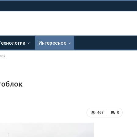
Технологии
Интересное
лок
тоблок
467
0