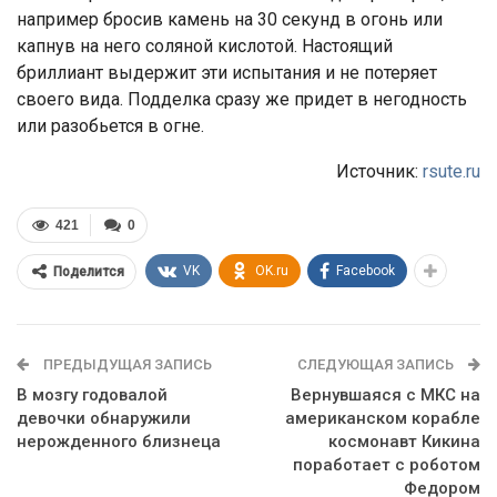
например бросив камень на 30 секунд в огонь или
капнув на него соляной кислотой. Настоящий
бриллиант выдержит эти испытания и не потеряет
своего вида. Подделка сразу же придет в негодность
или разобьется в огне.
Источник:
rsute.ru
421
0
VK
OK.ru
Facebook
Поделится
ПРЕДЫДУЩАЯ ЗАПИСЬ
СЛЕДУЮЩАЯ ЗАПИСЬ
В мозгу годовалой
Вернувшаяся с МКС на
девочки обнаружили
американском корабле
нерожденного близнеца
космонавт Кикина
поработает с роботом
Федором