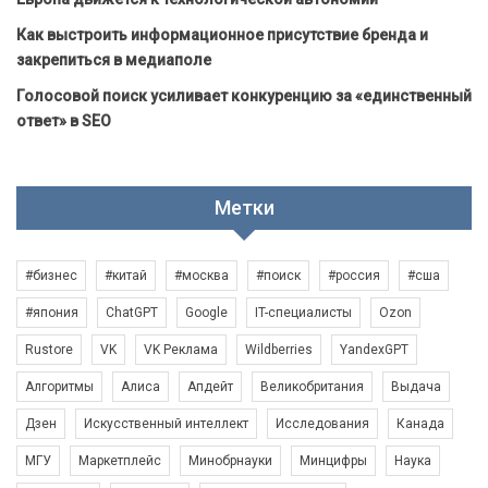
Как выстроить информационное присутствие бренда и
закрепиться в медиаполе
Голосовой поиск усиливает конкуренцию за «единственный
ответ» в SEO
Метки
#бизнес
#китай
#москва
#поиск
#россия
#сша
#япония
ChatGPT
Google
IT-специалисты
Ozon
Rustore
VK
VK Реклама
Wildberries
YandexGPT
Алгоритмы
Алиса
Апдейт
Великобритания
Выдача
Дзен
Искусственный интеллект
Исследования
Канада
МГУ
Маркетплейс
Минобрнауки
Минцифры
Наука