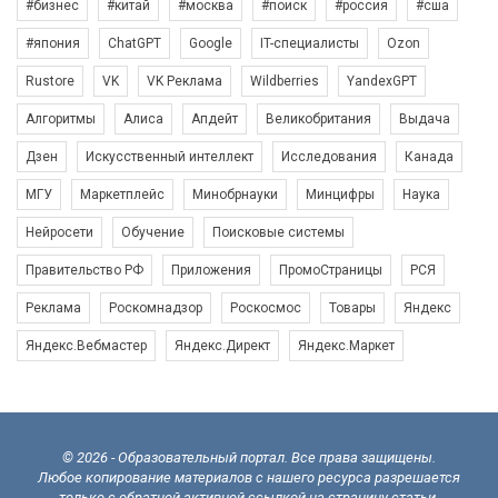
#бизнес
#китай
#москва
#поиск
#россия
#сша
#япония
ChatGPT
Google
IT-специалисты
Ozon
Rustore
VK
VK Реклама
Wildberries
YandexGPT
Алгоритмы
Алиса
Апдейт
Великобритания
Выдача
Дзен
Искусственный интеллект
Исследования
Канада
МГУ
Маркетплейс
Минобрнауки
Минцифры
Наука
Нейросети
Обучение
Поисковые системы
Правительство РФ
Приложения
ПромоСтраницы
РСЯ
Реклама
Роскомнадзор
Роскосмос
Товары
Яндекс
Яндекс.Вебмастер
Яндекс.Директ
Яндекс.Маркет
© 2026 - Образовательный портал. Все права защищены.
Любое копирование материалов с нашего ресурса разрешается
только с обратной активной ссылкой на страницу статьи.