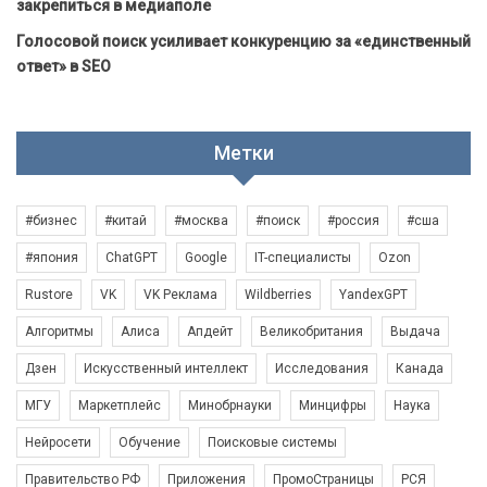
закрепиться в медиаполе
Голосовой поиск усиливает конкуренцию за «единственный
ответ» в SEO
Метки
#бизнес
#китай
#москва
#поиск
#россия
#сша
#япония
ChatGPT
Google
IT-специалисты
Ozon
Rustore
VK
VK Реклама
Wildberries
YandexGPT
Алгоритмы
Алиса
Апдейт
Великобритания
Выдача
Дзен
Искусственный интеллект
Исследования
Канада
МГУ
Маркетплейс
Минобрнауки
Минцифры
Наука
Нейросети
Обучение
Поисковые системы
Правительство РФ
Приложения
ПромоСтраницы
РСЯ