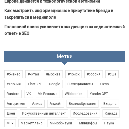
Европа движется к технологической автономии
Как выстроить информационное присутствие бренда и
закрепиться в медиаполе
Голосовой поиск усиливает конкуренцию за «единственный
ответ» в SEO
Метки
#бизнес
#китай
#москва
#поиск
#россия
#сша
#япония
ChatGPT
Google
IT-специалисты
Ozon
Rustore
VK
VK Реклама
Wildberries
YandexGPT
Алгоритмы
Алиса
Апдейт
Великобритания
Выдача
Дзен
Искусственный интеллект
Исследования
Канада
МГУ
Маркетплейс
Минобрнауки
Минцифры
Наука