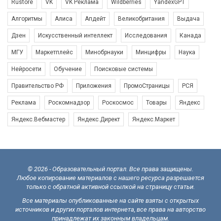
Rustore
VK
VK Реклама
Wildberries
YandexGPT
Алгоритмы
Алиса
Апдейт
Великобритания
Выдача
Дзен
Искусственный интеллект
Исследования
Канада
МГУ
Маркетплейс
Минобрнауки
Минцифры
Наука
Нейросети
Обучение
Поисковые системы
Правительство РФ
Приложения
ПромоСтраницы
РСЯ
Реклама
Роскомнадзор
Роскосмос
Товары
Яндекс
Яндекс.Вебмастер
Яндекс.Директ
Яндекс.Маркет
© 2026 - Образовательный портал. Все права защищены.
Любое копирование материалов с нашего ресурса разрешается
только с обратной активной ссылкой на страницу статьи.
Все материалы опубликованные на сайте взяты с открытых
источников и других порталов интернета, все права на авторство
принадлежат их законным владельцам.