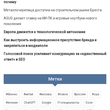
почему
Металлочерепица доступна на строительном рынке Бреста
ASUS делает ставку на ИИ-ПК и игровые ноутбуки нового
поколения
Европа движется к технологической автономии
Как выстроить информационное присутствие бренда и
закрепиться в медиаполе
Голосовой поиск усиливает конкуренцию за «единственный
ответ» в SEO
Метки
#бизнес
#китай
#москва
#поиск
#россия
#сша
#япония
ChatGPT
Google
IT-специалисты
Ozon