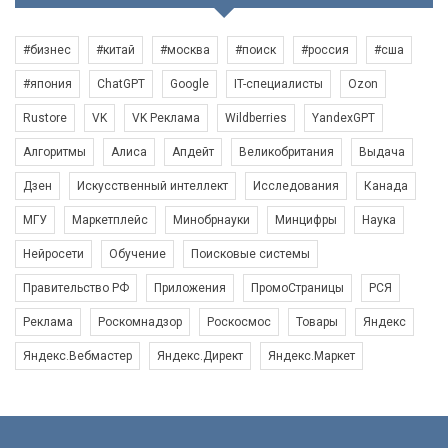
#бизнес
#китай
#москва
#поиск
#россия
#сша
#япония
ChatGPT
Google
IT-специалисты
Ozon
Rustore
VK
VK Реклама
Wildberries
YandexGPT
Алгоритмы
Алиса
Апдейт
Великобритания
Выдача
Дзен
Искусственный интеллект
Исследования
Канада
МГУ
Маркетплейс
Минобрнауки
Минцифры
Наука
Нейросети
Обучение
Поисковые системы
Правительство РФ
Приложения
ПромоСтраницы
РСЯ
Реклама
Роскомнадзор
Роскосмос
Товары
Яндекс
Яндекс.Вебмастер
Яндекс.Директ
Яндекс.Маркет