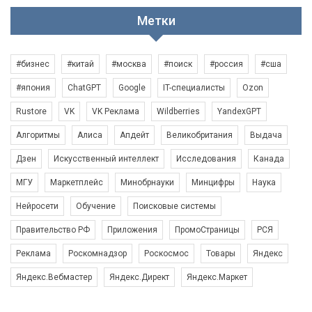
Метки
#бизнес
#китай
#москва
#поиск
#россия
#сша
#япония
ChatGPT
Google
IT-специалисты
Ozon
Rustore
VK
VK Реклама
Wildberries
YandexGPT
Алгоритмы
Алиса
Апдейт
Великобритания
Выдача
Дзен
Искусственный интеллект
Исследования
Канада
МГУ
Маркетплейс
Минобрнауки
Минцифры
Наука
Нейросети
Обучение
Поисковые системы
Правительство РФ
Приложения
ПромоСтраницы
РСЯ
Реклама
Роскомнадзор
Роскосмос
Товары
Яндекс
Яндекс.Вебмастер
Яндекс.Директ
Яндекс.Маркет