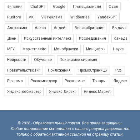
#япония
ChatGPT
Google
IT-специалисты
Ozon
Rustore
VK
VK Реклама
Wildberries
YandexGPT
Алгоритмы
Алиса
Апдейт
Великобритания
Выдача
Дзен
Искусственный интеллект
Исследования
Канада
МГУ
Маркетплейс
Минобрнауки
Минцифры
Наука
Нейросети
Обучение
Поисковые системы
Правительство РФ
Приложения
ПромоСтраницы
РСЯ
Реклама
Роскомнадзор
Роскосмос
Товары
Яндекс
Яндекс.Вебмастер
Яндекс.Директ
Яндекс.Маркет
© 2026 - Образовательный портал. Все права защищены.
Любое копирование материалов с нашего ресурса разрешается
только с обратной активной ссылкой на страницу статьи.