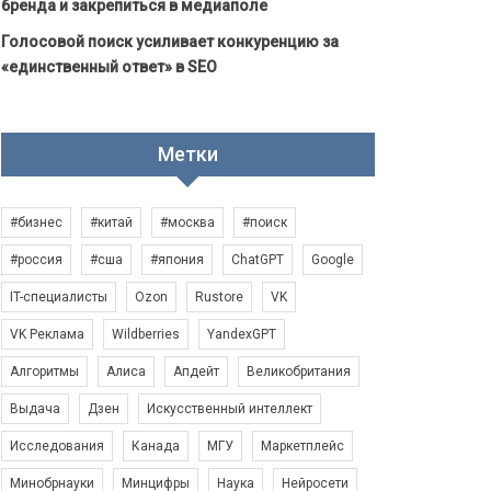
бренда и закрепиться в медиаполе
Голосовой поиск усиливает конкуренцию за
«единственный ответ» в SEO
Метки
#бизнес
#китай
#москва
#поиск
#россия
#сша
#япония
ChatGPT
Google
IT-специалисты
Ozon
Rustore
VK
VK Реклама
Wildberries
YandexGPT
Алгоритмы
Алиса
Апдейт
Великобритания
Выдача
Дзен
Искусственный интеллект
Исследования
Канада
МГУ
Маркетплейс
Минобрнауки
Минцифры
Наука
Нейросети