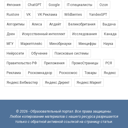
#япония
ChatGPT
Google
IT-специалисты
Ozon
Rustore
VK
VK Реклама
Wildberries
YandexGPT
Алгоритмы
Алиса
Апдейт
Великобритания
Выдача
Дзен
Искусственный интеллект
Исследования
Канада
МГУ
Маркетплейс
Минобрнауки
Минцифры
Наука
Нейросети
Обучение
Поисковые системы
Правительство РФ
Приложения
ПромоСтраницы
РСЯ
Реклама
Роскомнадзор
Роскосмос
Товары
Яндекс
Яндекс.Вебмастер
Яндекс.Директ
Яндекс.Маркет
© 2026 - Образовательный портал. Все права защищены.
Любое копирование материалов с нашего ресурса разрешается
только с обратной активной ссылкой на страницу статьи.