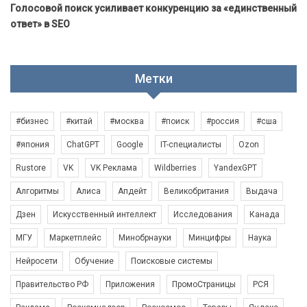
Голосовой поиск усиливает конкуренцию за «единственный
ответ» в SEO
Метки
#бизнес
#китай
#москва
#поиск
#россия
#сша
#япония
ChatGPT
Google
IT-специалисты
Ozon
Rustore
VK
VK Реклама
Wildberries
YandexGPT
Алгоритмы
Алиса
Апдейт
Великобритания
Выдача
Дзен
Искусственный интеллект
Исследования
Канада
МГУ
Маркетплейс
Минобрнауки
Минцифры
Наука
Нейросети
Обучение
Поисковые системы
Правительство РФ
Приложения
ПромоСтраницы
РСЯ