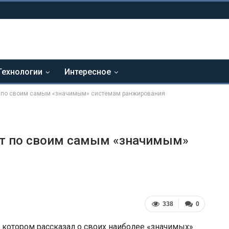
Технологии
Интересное
т по своим самым «значимым» системам ранжирования
нт по своим самым «значимым»
338
0
 котором рассказал о своих наиболее «значимых»