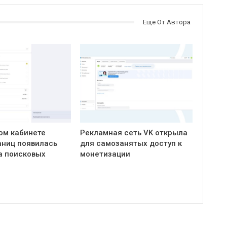
Еще От Автора
ом кабинете
Рекламная сеть VK открыла
ниц появилась
для самозанятых доступ к
а поисковых
монетизации