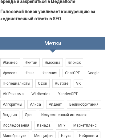
бренда и закрепиться в медиаполе
Голосовой поиск усиливает конкуренцию за
«единственный ответ» в SEO
Метки
#бизнес
#китай
#москва
#поиск
#россия
#сша
#япония
ChatGPT
Google
IT-специалисты
Ozon
Rustore
VK
VK Реклама
Wildberries
YandexGPT
Алгоритмы
Алиса
Апдейт
Великобритания
Выдача
Дзен
Искусственный интеллект
Исследования
Канада
МГУ
Маркетплейс
Минобрнауки
Минцифры
Наука
Нейросети