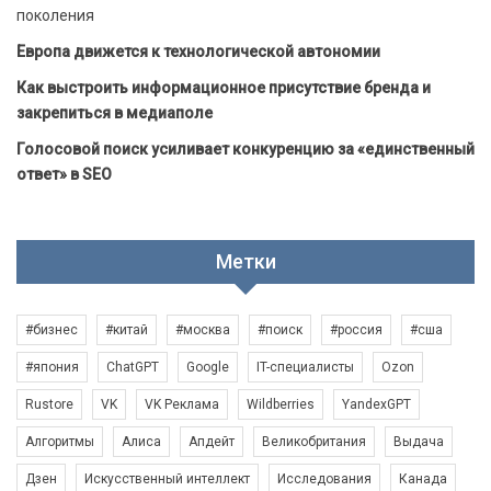
поколения
Европа движется к технологической автономии
Как выстроить информационное присутствие бренда и
закрепиться в медиаполе
Голосовой поиск усиливает конкуренцию за «единственный
ответ» в SEO
Метки
#бизнес
#китай
#москва
#поиск
#россия
#сша
#япония
ChatGPT
Google
IT-специалисты
Ozon
Rustore
VK
VK Реклама
Wildberries
YandexGPT
Алгоритмы
Алиса
Апдейт
Великобритания
Выдача
Дзен
Искусственный интеллект
Исследования
Канада