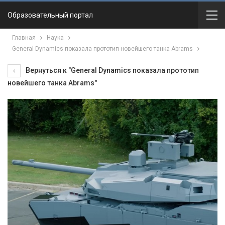
Образовательный портал
Главная
Наука
General Dynamics показала прототип новейшего танка Abrams
Вернуться к "General Dynamics показала прототип
новейшего танка Abrams"