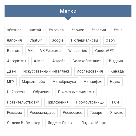
Метки
#бизнес
#китай
#москва
#поиск
#россия
#сша
#япония
ChatGPT
Google
IT-специалисты
Ozon
Rustore
VK
VK Реклама
Wildberries
YandexGPT
Алгоритмы
Алиса
Апдейт
Великобритания
Выдача
Дзен
Искусственный интеллект
Исследования
Канада
МГУ
Маркетплейс
Минобрнауки
Минцифры
Наука
Нейросети
Обучение
Поисковые системы
Правительство РФ
Приложения
ПромоСтраницы
РСЯ
Реклама
Роскомнадзор
Роскосмос
Товары
Яндекс
Яндекс.Вебмастер
Яндекс.Директ
Яндекс.Маркет