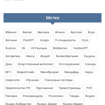
Метки
#бизнес
#китай
#москва
#поиск
#россия
#сша
#япония
ChatGPT
Google
IT-специалисты
Ozon
Rustore
VK
VK Реклама
Wildberries
YandexGPT
Алгоритмы
Алиса
Апдейт
Великобритания
Выдача
Дзен
Искусственный интеллект
Исследования
Канада
МГУ
Маркетплейс
Минобрнауки
Минцифры
Наука
Нейросети
Обучение
Поисковые системы
Правительство РФ
Приложения
ПромоСтраницы
РСЯ
Реклама
Роскомнадзор
Роскосмос
Товары
Яндекс
Яндекс.Вебмастер
Яндекс.Директ
Яндекс.Маркет