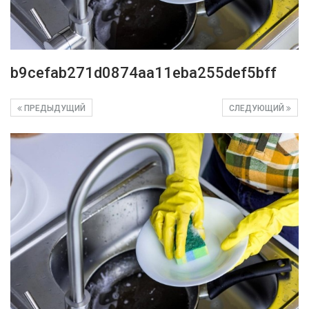
b9cefab271d0874aa11eba255def5bff
ПРЕДЫДУЩИЙ
СЛЕДУЮЩИЙ