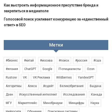
Как выстроить информационное присутствие бренда и
закрепиться в медиаполе
Голосовой поиск усиливает конкуренцию за «единственный
ответ» в SEO
Метки
#бизнес
#китай
#москва
#поиск
#россия
#сша
#япония
ChatGPT
Google
IT-специалисты
Ozon
Rustore
VK
VK Реклама
Wildberries
YandexGPT
Алгоритмы
Алиса
Апдейт
Великобритания
Выдача
Дзен
Искусственный интеллект
Исследования
Канада
МГУ
Маркетплейс
Минобрнауки
Минцифры
Наука
Нейросети
Обучение
Поисковые системы