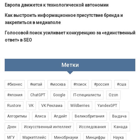
Европа движется к технологической автономии
Как выстроить информационное присутствие бренда и
закрепиться в медиаполе
Голосовой поиск усиливает конкуренцию за «единственный
ответ» в SEO
Метки
#бизнес
#китай
#москва
#поиск
#россия
#сша
#япония
ChatGPT
Google
IT-специалисты
Ozon
Rustore
VK
VK Реклама
Wildberries
YandexGPT
Алгоритмы
Алиса
Апдейт
Великобритания
Выдача
Дзен
Искусственный интеллект
Исследования
Канада
МГУ
Маркетплейс
Минобрнауки
Минцифры
Наука