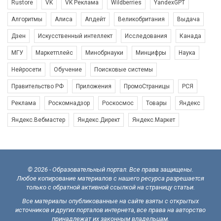
Rustore
VK
VK Реклама
Wildberries
YandexGPT
Алгоритмы
Алиса
Апдейт
Великобритания
Выдача
Дзен
Искусственный интеллект
Исследования
Канада
МГУ
Маркетплейс
Минобрнауки
Минцифры
Наука
Нейросети
Обучение
Поисковые системы
Правительство РФ
Приложения
ПромоСтраницы
РСЯ
Реклама
Роскомнадзор
Роскосмос
Товары
Яндекс
Яндекс.Вебмастер
Яндекс.Директ
Яндекс.Маркет
© 2026 - Образовательный портал. Все права защищены.
Любое копирование материалов с нашего ресурса разрешается
только с обратной активной ссылкой на страницу статьи.
Все материалы опубликованные на сайте взяты с открытых
источников и других порталов интернета, все права на авторство
принадлежат их законным владельцам.