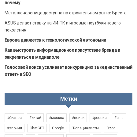
почему
Металлочерепица доступна на строительном рынке Бреста
ASUS делает ставку на ИИ-ПК и игровые ноутбуки нового
поколения
Европа движется к технологической автономии
Как выстроить информационное присутствие бренда и
закрепиться в медиаполе
Голосовой поиск усиливает конкуренцию за «единственный
ответ» в SEO
Метки
#бизнес
#китай
#москва
#поиск
#россия
#сша
#япония
ChatGPT
Google
IT-специалисты
Ozon