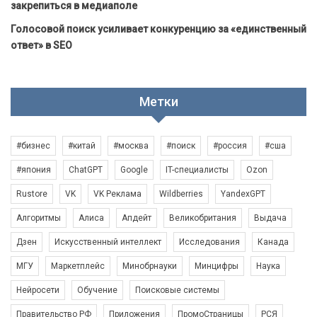
закрепиться в медиаполе
Голосовой поиск усиливает конкуренцию за «единственный
ответ» в SEO
Метки
#бизнес
#китай
#москва
#поиск
#россия
#сша
#япония
ChatGPT
Google
IT-специалисты
Ozon
Rustore
VK
VK Реклама
Wildberries
YandexGPT
Алгоритмы
Алиса
Апдейт
Великобритания
Выдача
Дзен
Искусственный интеллект
Исследования
Канада
МГУ
Маркетплейс
Минобрнауки
Минцифры
Наука
Нейросети
Обучение
Поисковые системы
Правительство РФ
Приложения
ПромоСтраницы
РСЯ