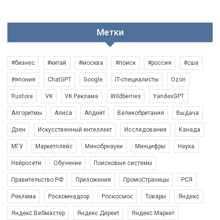
Метки
#бизнес
#китай
#москва
#поиск
#россия
#сша
#япония
ChatGPT
Google
IT-специалисты
Ozon
Rustore
VK
VK Реклама
Wildberries
YandexGPT
Алгоритмы
Алиса
Апдейт
Великобритания
Выдача
Дзен
Искусственный интеллект
Исследования
Канада
МГУ
Маркетплейс
Минобрнауки
Минцифры
Наука
Нейросети
Обучение
Поисковые системы
Правительство РФ
Приложения
ПромоСтраницы
РСЯ
Реклама
Роскомнадзор
Роскосмос
Товары
Яндекс
Яндекс.Вебмастер
Яндекс.Директ
Яндекс.Маркет