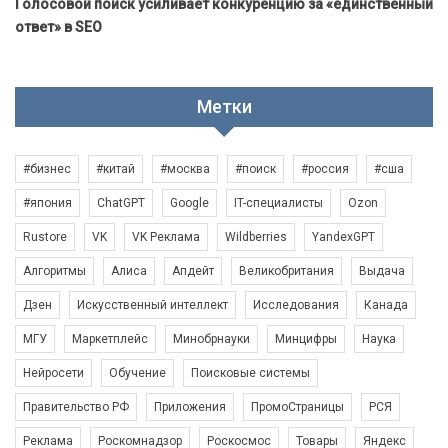
Голосовой поиск усиливает конкуренцию за «единственный
ответ» в SEO
Метки
#бизнес
#китай
#москва
#поиск
#россия
#сша
#япония
ChatGPT
Google
IT-специалисты
Ozon
Rustore
VK
VK Реклама
Wildberries
YandexGPT
Алгоритмы
Алиса
Апдейт
Великобритания
Выдача
Дзен
Искусственный интеллект
Исследования
Канада
МГУ
Маркетплейс
Минобрнауки
Минцифры
Наука
Нейросети
Обучение
Поисковые системы
Правительство РФ
Приложения
ПромоСтраницы
РСЯ
Реклама
Роскомнадзор
Роскосмос
Товары
Яндекс