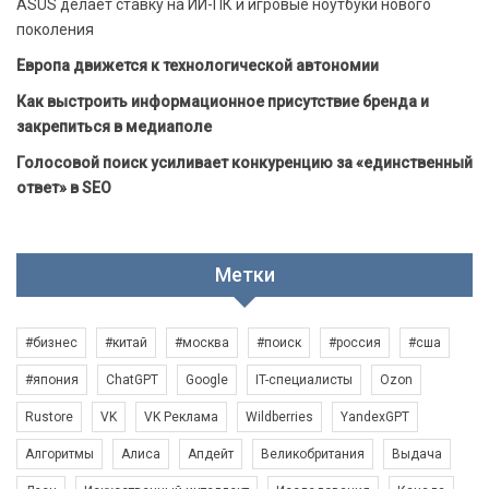
ASUS делает ставку на ИИ-ПК и игровые ноутбуки нового
поколения
Европа движется к технологической автономии
Как выстроить информационное присутствие бренда и
закрепиться в медиаполе
Голосовой поиск усиливает конкуренцию за «единственный
ответ» в SEO
Метки
#бизнес
#китай
#москва
#поиск
#россия
#сша
#япония
ChatGPT
Google
IT-специалисты
Ozon
Rustore
VK
VK Реклама
Wildberries
YandexGPT
Алгоритмы
Алиса
Апдейт
Великобритания
Выдача