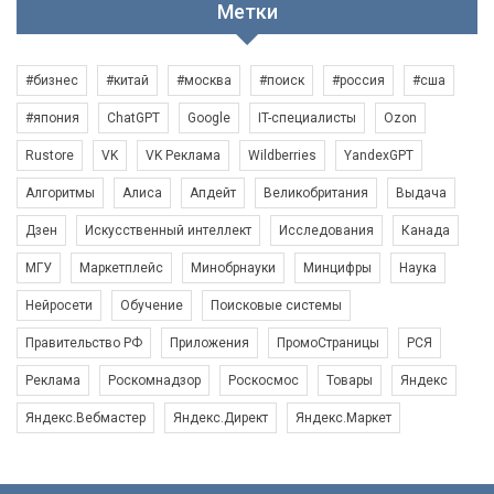
Метки
#бизнес
#китай
#москва
#поиск
#россия
#сша
#япония
ChatGPT
Google
IT-специалисты
Ozon
Rustore
VK
VK Реклама
Wildberries
YandexGPT
Алгоритмы
Алиса
Апдейт
Великобритания
Выдача
Дзен
Искусственный интеллект
Исследования
Канада
МГУ
Маркетплейс
Минобрнауки
Минцифры
Наука
Нейросети
Обучение
Поисковые системы
Правительство РФ
Приложения
ПромоСтраницы
РСЯ
Реклама
Роскомнадзор
Роскосмос
Товары
Яндекс
Яндекс.Вебмастер
Яндекс.Директ
Яндекс.Маркет