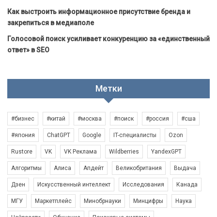
Как выстроить информационное присутствие бренда и
закрепиться в медиаполе
Голосовой поиск усиливает конкуренцию за «единственный
ответ» в SEO
Метки
#бизнес
#китай
#москва
#поиск
#россия
#сша
#япония
ChatGPT
Google
IT-специалисты
Ozon
Rustore
VK
VK Реклама
Wildberries
YandexGPT
Алгоритмы
Алиса
Апдейт
Великобритания
Выдача
Дзен
Искусственный интеллект
Исследования
Канада
МГУ
Маркетплейс
Минобрнауки
Минцифры
Наука