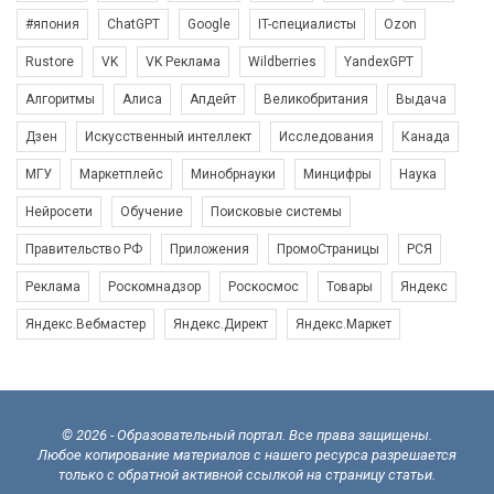
#япония
ChatGPT
Google
IT-специалисты
Ozon
Rustore
VK
VK Реклама
Wildberries
YandexGPT
Алгоритмы
Алиса
Апдейт
Великобритания
Выдача
Дзен
Искусственный интеллект
Исследования
Канада
МГУ
Маркетплейс
Минобрнауки
Минцифры
Наука
Нейросети
Обучение
Поисковые системы
Правительство РФ
Приложения
ПромоСтраницы
РСЯ
Реклама
Роскомнадзор
Роскосмос
Товары
Яндекс
Яндекс.Вебмастер
Яндекс.Директ
Яндекс.Маркет
© 2026 - Образовательный портал. Все права защищены.
Любое копирование материалов с нашего ресурса разрешается
только с обратной активной ссылкой на страницу статьи.