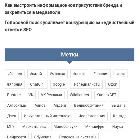
Как выстроить информационное присутствие бренда и
закрепиться в медиаполе
Голосовой поиск усиливает конкуренцию за «единственный
ответ» в SEO
Метки
#бизнес
#китай
#москва
#поиск
#россия
#сша
#япония
ChatGPT
Google
IT-специалисты
Ozon
Rustore
VK
VK Реклама
Wildberries
YandexGPT
Алгоритмы
Алиса
Апдейт
Великобритания
Выдача
Дзен
Искусственный интеллект
Исследования
Канада
МГУ
Маркетплейс
Минобрнауки
Минцифры
Наука
Нейросети
Обучение
Поисковые системы