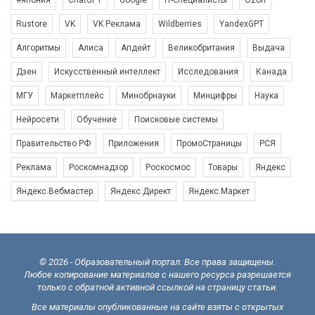
#япония
ChatGPT
Google
IT-специалисты
Ozon
Rustore
VK
VK Реклама
Wildberries
YandexGPT
Алгоритмы
Алиса
Апдейт
Великобритания
Выдача
Дзен
Искусственный интеллект
Исследования
Канада
МГУ
Маркетплейс
Минобрнауки
Минцифры
Наука
Нейросети
Обучение
Поисковые системы
Правительство РФ
Приложения
ПромоСтраницы
РСЯ
Реклама
Роскомнадзор
Роскосмос
Товары
Яндекс
Яндекс.Вебмастер
Яндекс.Директ
Яндекс.Маркет
© 2026 - Образовательный портал. Все права защищены.
Любое копирование материалов с нашего ресурса разрешается
только с обратной активной ссылкой на страницу статьи.
Все материалы опубликованные на сайте взяты с открытых