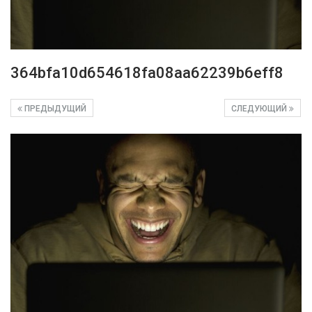
364bfa10d654618fa08aa62239b6eff8
ПРЕДЫДУЩИЙ
СЛЕДУЮЩИЙ