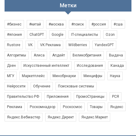
Метки
#бизнес
#китай
#москва
#поиск
#россия
#сша
#япония
ChatGPT
Google
IT-специалисты
Ozon
Rustore
VK
VK Реклама
Wildberries
YandexGPT
Алгоритмы
Алиса
Апдейт
Великобритания
Выдача
Дзен
Искусственный интеллект
Исследования
Канада
МГУ
Маркетплейс
Минобрнауки
Минцифры
Наука
Нейросети
Обучение
Поисковые системы
Правительство РФ
Приложения
ПромоСтраницы
РСЯ
Реклама
Роскомнадзор
Роскосмос
Товары
Яндекс
Яндекс.Вебмастер
Яндекс.Директ
Яндекс.Маркет